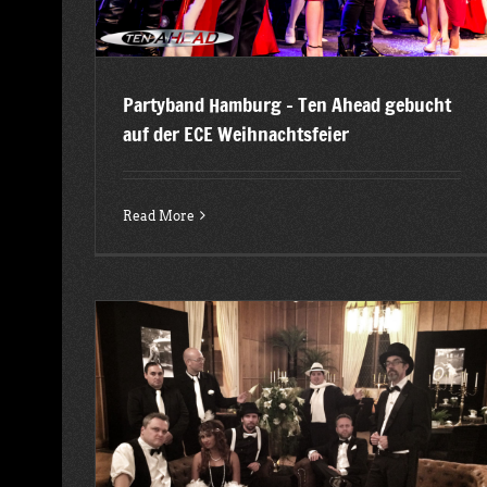
Partyband Hamburg – Ten Ahead gebucht
auf der ECE Weihnachtsfeier
Read More
n Ahead als
Europapark Rust – Deutsche Vermögensberatung mi
Ten Ahead