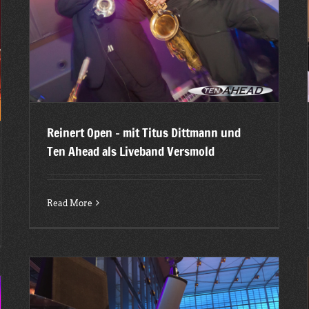
s
Schweiz – Hochzeit im Grand Hotel Kronenhof Pontresina
2015
Latest posts
Reinert Open – mit Titus Dittmann und
Ten Ahead als Liveband Versmold
Read More