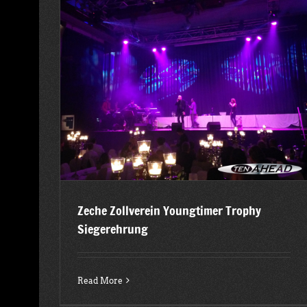
erehrung
ECE 50 Jahre Jubiläum in Hamburg
2015
Latest posts
Zeche Zollverein Youngtimer Trophy
Siegerehrung
Read More