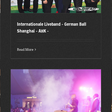
Internationale Liveband – German Ball
Shanghai – AHK –
Read More
t
Kölner Lichter 2015 auf der MS Rheinenergie mit Ten
Ahead