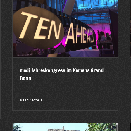
Deutscher Apothekerverband (DAV) – Kulturbrauerei
Heidelberg
2015
Latest posts
medi Jahreskongress im Kameha Grand
Bonn
Read More