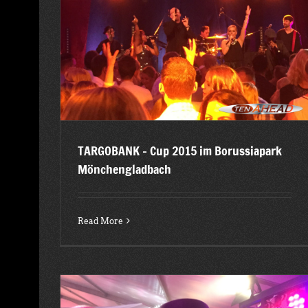
Reinert Open – mit Titus Dittmann und Ten Ahead al
Liveband Versmold
ark
2015
Latest posts
Promis
TARGOBANK – Cup 2015 im Borussiapark
Mönchengladbach
Read More