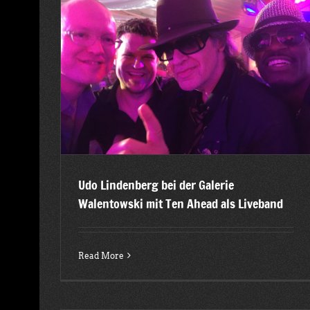
medi Jahreskongress im Kameha Grand Bonn
i mit Ten
2015
Latest posts
Udo Lindenberg bei der Galerie
Walentowski mit Ten Ahead als Liveband
Read More