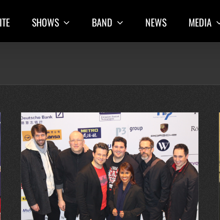
ITE
SHOWS
BAND
NEWS
MEDIA
Internationale Showband – German Ball – Peking – AHK
 –
Greater China
2015
Latest posts