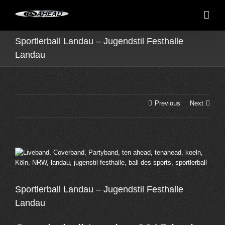
Skip
to
content
Sportlerball Landau – Jugendstil Festhalle
Landau
Previous
Next
View
Larger
Image
Sportlerball Landau – Jugendstil Festhalle
Landau