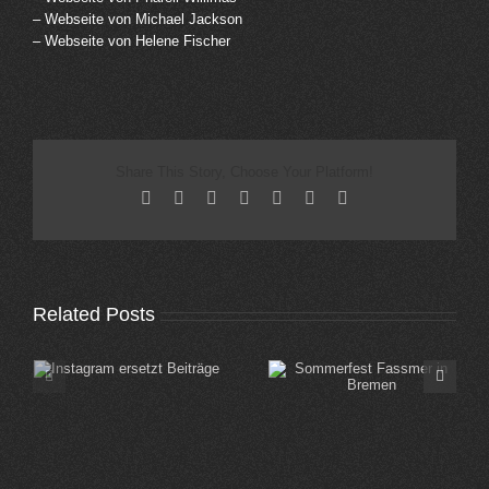
– Webseite von Michael Jackson
– Webseite von Helene Fischer
Share This Story, Choose Your Platform!
Facebook
X
Reddit
LinkedIn
Tumblr
Pinterest
Email
Related Posts
Sommerfest Fassmer
Sommerfest Edeka
in Bremen
Koblenz