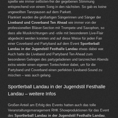
spielte wie immer setlisten-frei der gegebenen Stimmung
entsprechend von einem Song in den nächsten. So gab es keine
ungewollten Tanzpausen auf dem Parkett.
Flankiert wurden die großartigen Sängerinnen und Sänger der
Liveband und Coverband Ten Ahead
wie immer von der
professionellen Bläser-Section mit Trompete und Saxophon, so
dass alle Musikrichtungen und -stile mit besonderem Live-Flair
abgedeckt werden konnten und auf diese Weise für jeden Fan
einer Coverband und Partyband auf dem Event
Sportlerball
Landau in der Jugendstil Festhalle Landau
etwas dabei war.
Auch hatte die Liveband und Partyband Ten Ahead zum
besonderen Gelingen des partygeladenen und tanzreichen Abends
extra wieder einen eigenen Tontechniker dabei, um für die
Partyband und Coverband einen perfekten Liveband-Sound zu
mischen – was auch gelang.
Sportlerball Landau in der Jugendstil Festhalle
Landau – weitere Infos
Großen Anteil am Erfolg des Events hatten auch das tolle
Veranstaltungsmanagement RHK Showproduktionen für das Event
des
Sportlerball Landau in der Jugendstil Festhalle Landau
,