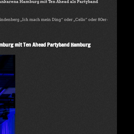
sbankarena Hamburg mit Ten Ahead als Partyband
indenberg „Ich mach mein Ding“ oder „Cello“ oder 80er-
Hamburg mit Ten Ahead Partyband Hamburg