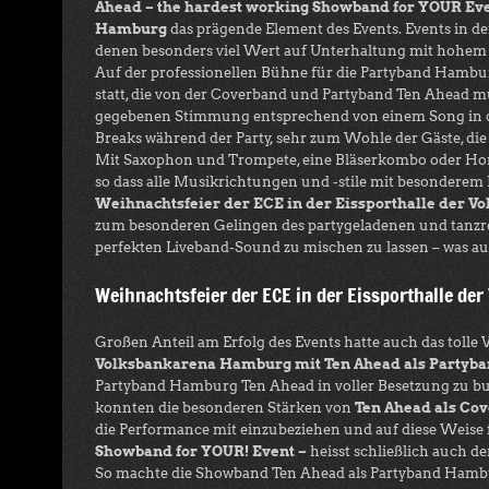
Ahead – the hardest working Showband for YOUR Eve
Hamburg
das prägende Element des Events. Events in d
denen besonders viel Wert auf Unterhaltung mit hohem 
Auf der professionellen Bühne für die Partyband Hamburg
statt, die von der Coverband und Partyband Ten Ahead mus
gegebenen Stimmung entsprechend von einem Song in den 
Breaks während der Party, sehr zum Wohle der Gäste, di
Mit Saxophon und Trompete, eine Bläserkombo oder Horn
so dass alle Musikrichtungen und -stile mit besonderem
Weihnachtsfeier der ECE in der Eissporthalle der 
zum besonderen Gelingen des partygeladenen und tanzrei
perfekten Liveband-Sound zu mischen zu lassen – was au
Weihnachtsfeier der ECE in der Eissporthalle de
Großen Anteil am Erfolg des Events hatte auch das tol
Volksbankarena Hamburg mit Ten Ahead als Party
Partyband Hamburg Ten Ahead in voller Besetzung zu buc
konnten die besonderen Stärken von
Ten Ahead als Co
die Performance mit einzubeziehen und auf diese Weise f
Showband for YOUR! Event –
heisst schließlich auch de
So machte die Showband Ten Ahead als Partyband Hambur