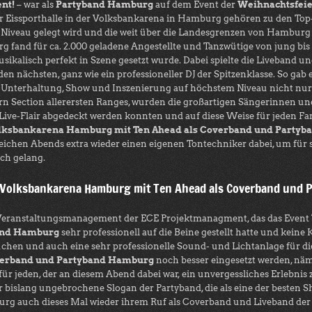
nt!
– war als
Partyband Hamburg
auf dem Event der
Weihnachtsfeie
er Eissporthalle in der Volksbankarena in Hamburg gehören zu den To
Niveau gelegt wird und die weit über die Landesgrenzen von Hamburg 
 fand für ca. 2.000 geladene Angestellte und Tanzwütige von jung bis 
ikalisch perfekt in Szene gesetzt wurde. Dabei spielte die Liveband u
nächsten, ganz wie ein professioneller DJ der Spitzenklasse. So gab
e Unterhaltung, Show und Inszenierung auf höchstem Niveau nicht nur
 Section allerersten Ranges, wurden die großartigen Sängerinnen un
 Live-Flair abgedeckt werden konnten und auf diese Weise für jeden F
Volksbankarena Hamburg mit Ten Ahead als Coverband und Partyb
chen Abends extra wieder einen eigenen Tontechniker dabei, um für s
ch gelang.
r Volksbankarena Hamburg mit Ten Ahead als Coverband und P
le Veranstaltungsmanagement der ECE Projektmanagment, das das Event
band Hamburg
sehr professionell auf die Beine gestellt hatte und kei
hen und auch eine sehr professionelle Sound- und Lichtanlage für di
verband und Partyband Hamburg
noch besser eingesetzt werden, näm
ür jeden, der an diesem Abend dabei war, ein unvergessliches Erlebnis 
r bislang ungebrochene Slogan der Partyband, die als eine der besten 
g auch dieses Mal wieder ihrem Ruf als Coverband und Liveband der E