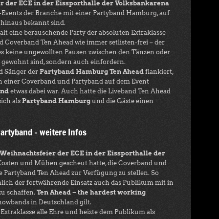
r der ECE in der Eissporthalle der Volksbankarena
p-Events der Branche mit einer Partyband Hamburg, auf
hinaus bekannt sind.
alt eine berauschende Party der absoluten Extraklasse
nd Coverband Ten Ahead wie immer setlisten-frei – der
 es keine ungewollten Pausen zwischen den Tänzen oder
 gewohnt sind, sondern auch einfordern.
d Sänger der
Partyband Hamburg Ten Ahead
flankiert,
an einer Coverband und Partyband auf dem Event
and
etwas dabei war. Auch hatte die Liveband Ten Ahead
ich als
Partyband Hamburg
und die Gäste einen
artyband – weitere Infos
Weihnachtsfeier der ECE in der Eissporthalle der
ne Kosten und Mühen gescheut hatte, die Coverband und
e Partyband Ten Ahead zur Verfügung zu stellen. So
lich der fortwährende Einsatz auch das Publikum mit in
zu schaffen.
Ten Ahead – the hardest working
Showbands in Deutschland gilt.
xtraklasse alle Ehre und heizte dem Publikum als