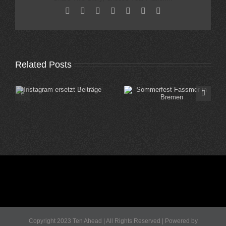
Facebook
X
Reddit
LinkedIn
Tumblr
Pinterest
Email
Related Posts
Sommerfest Fassmer
Sommerfest Edeka
in Bremen
Koblenz
Copyright 2023 Ten Ahead | All Rights Reserved | Powered by