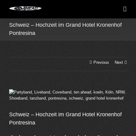
Skip
to
content
Schweiz – Hochzeit im Grand Hotel Kronenhof
Pontresina
Previous
Next
View
Larger
Image
Schweiz – Hochzeit im Grand Hotel Kronenhof
Pontresina