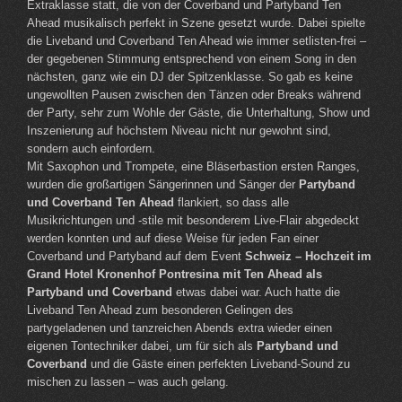
Extraklasse statt, die von der Coverband und Partyband Ten
Ahead musikalisch perfekt in Szene gesetzt wurde. Dabei spielte
die Liveband und Coverband Ten Ahead wie immer setlisten-frei –
der gegebenen Stimmung entsprechend von einem Song in den
nächsten, ganz wie ein DJ der Spitzenklasse. So gab es keine
ungewollten Pausen zwischen den Tänzen oder Breaks während
der Party, sehr zum Wohle der Gäste, die Unterhaltung, Show und
Inszenierung auf höchstem Niveau nicht nur gewohnt sind,
sondern auch einfordern.
Mit Saxophon und Trompete, eine Bläserbastion ersten Ranges,
wurden die großartigen Sängerinnen und Sänger der
Partyband
und Coverband Ten Ahead
flankiert, so dass alle
Musikrichtungen und -stile mit besonderem Live-Flair abgedeckt
werden konnten und auf diese Weise für jeden Fan einer
Coverband und Partyband auf dem Event
Schweiz – Hochzeit im
Grand Hotel Kronenhof Pontresina mit Ten Ahead als
Partyband und Coverband
etwas dabei war. Auch hatte die
Liveband Ten Ahead zum besonderen Gelingen des
partygeladenen und tanzreichen Abends extra wieder einen
eigenen Tontechniker dabei, um für sich als
Partyband und
Coverband
und die Gäste einen perfekten Liveband-Sound zu
mischen zu lassen – was auch gelang.