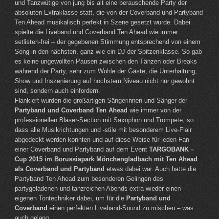
und Tanzwütige von jung bis alt eine berauschende Party der
absoluten Extraklasse statt, die von der Coverband und Partyband
Ten Ahead musikalisch perfekt in Szene gesetzt wurde. Dabei
spielte die Liveband und Coverband Ten Ahead wie immer
setlisten-frei – der gegebenen Stimmung entsprechend von einem
Song in den nächsten, ganz wie ein DJ der Spitzenklasse. So gab
es keine ungewollten Pausen zwischen den Tänzen oder Breaks
während der Party, sehr zum Wohle der Gäste, die Unterhaltung,
Show und Inszenierung auf höchstem Niveau nicht nur gewohnt
sind, sondern auch einfordern.
Flankiert wurden die großartigen Sängerinnen und Sänger der
Partyband und Coverband Ten Ahead
wie immer von der
professionellen Bläser-Section mit Saxophon und Trompete, so
dass alle Musikrichtungen und -stile mit besonderem Live-Flair
abgedeckt werden konnten und auf diese Weise für jeden Fan
einer Coverband und Partyband auf dem Event
TARGOBANK –
Cup 2015 im Borussiapark Mönchengladbach mit Ten Ahead
als Coverband und Partyband
etwas dabei war. Auch hatte die
Partyband Ten Ahead zum besonderen Gelingen des
partygeladenen und tanzreichen Abends extra wieder einen
eigenen Tontechniker dabei, um für die
Partyband und
Coverband
einen perfekten Liveband-Sound zu mischen – was
auch gelang.