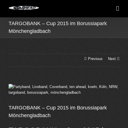
Skip
to
content
TARGOBANK – Cup 2015 im Borussiapark
Mönchengladbach
Previous
Next
View
Larger
Image
TARGOBANK – Cup 2015 im Borussiapark
Mönchengladbach