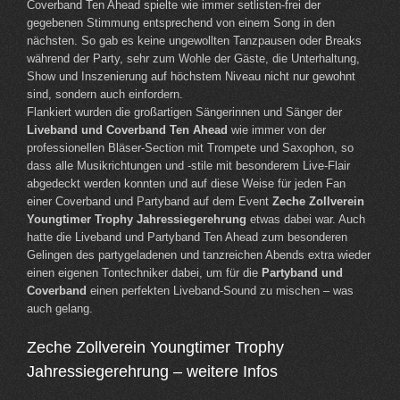
Coverband Ten Ahead spielte wie immer setlisten-frei der
gegebenen Stimmung entsprechend von einem Song in den
nächsten. So gab es keine ungewollten Tanzpausen oder Breaks
während der Party, sehr zum Wohle der Gäste, die Unterhaltung,
Show und Inszenierung auf höchstem Niveau nicht nur gewohnt
sind, sondern auch einfordern.
Flankiert wurden die großartigen Sängerinnen und Sänger der
Liveband und Coverband Ten Ahead
wie immer von der
professionellen Bläser-Section mit Trompete und Saxophon, so
dass alle Musikrichtungen und -stile mit besonderem Live-Flair
abgedeckt werden konnten und auf diese Weise für jeden Fan
einer Coverband und Partyband auf dem Event
Zeche Zollverein
Youngtimer Trophy Jahressiegerehrung
etwas dabei war. Auch
hatte die Liveband und Partyband Ten Ahead zum besonderen
Gelingen des partygeladenen und tanzreichen Abends extra wieder
einen eigenen Tontechniker dabei, um für die
Partyband und
Coverband
einen perfekten Liveband-Sound zu mischen – was
auch gelang.
Zeche Zollverein Youngtimer Trophy
Jahressiegerehrung – weitere Infos