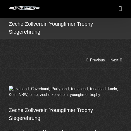
Skip
to
content
Zeche Zollverein Youngtimer Trophy
Siegerehrung
Previous
Next
View
Larger
Image
Zeche Zollverein Youngtimer Trophy
Siegerehrung