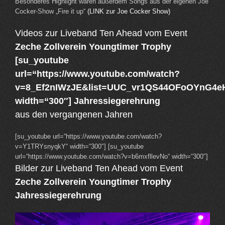
Besonderes Highlight waren außerdem Songs aus der eigenen Joe
Cocker-Show „Fire it up“
(LINK zur Joe Cocker Show)
Videos zur Liveband Ten Ahead vom Event
Zeche Zollverein Youngtimer Trophy
[su_youtube
url=“https://www.youtube.com/watch?
v=8_Ef2nIWzJE&list=UUC_vr1QS44OFoOYnG4e
width=“300″] Jahressiegerehrung
aus den vergangenen Jahren
[su_youtube url=“https://www.youtube.com/watch?
v=Y1TRYsnyqkY“ width=“300″] [su_youtube
url=“https://www.youtube.com/watch?v=b6mxfllevNo“ width=“300″]
Bilder zur Liveband Ten Ahead vom Event
Zeche Zollverein Youngtimer Trophy
Jahressiegerehrung