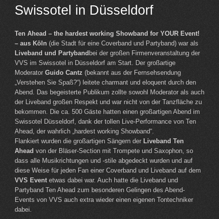
Swissotel in Düsseldorf
Ten Ahead – the hardest working Showband for YOUR Event!
– aus Köln
(die Stadt für eine Coverband und Partyband) war als
Liveband und Partyband
bei der großen Firmenveranstaltung der
VVS im Swissotel in Düsseldorf am Start. Der großartige
Moderator
Guido Cantz
(bekannt aus der Fernsehsendung
„Verstehen Sie Spaß?“) leitete charmant und eloquent durch den
Abend. Das begeisterte Publikum zollte sowohl Moderator als auch
der Liveband großen Respekt und war nicht von der Tanzfläche zu
bekommen. Die ca. 500 Gäste hatten einen großartigen Abend im
Swissotel Düsseldorf, dank der tollen Live-Performance von Ten
Ahead, der wahrlich „hardest working Showband“.
Flankiert wurden die großartigen Sängern der
Liveband Ten
Ahead
von der Bläser-Section mit Trompete und Saxophon, so
dass alle Musikrichtungen und -stile abgedeckt wurden und auf
diese Weise für jeden Fan einer Coverband und Liveband auf dem
VVS Event
etwas dabei war. Auch hatte die Liveband und
Partyband Ten Ahead zum besonderen Gelingen des Abend-
Events von VVS auch extra wieder einen eigenen Tontechniker
dabei.