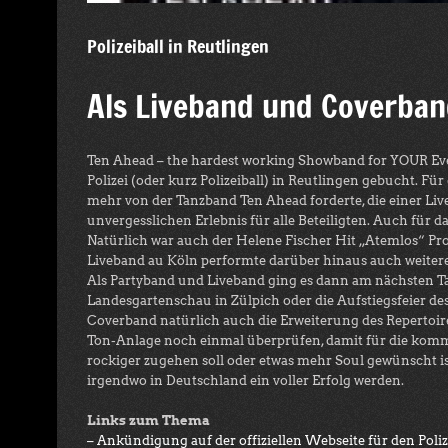
Polizeiball in Reutlingen
Als Liveband und Coverband
Ten Ahead – the hardest working Showband for YOUR Eve
Polizei (oder kurz Polizeiball) in Reutlingen gebucht. F
mehr von der Tanzband Ten Ahead forderte, die einer Li
unvergesslichen Erlebnis für alle Beteiligten. Auch für
Natürlich war auch der Helene Fischer Hit „Atemlos“ 
Liveband au Köln performte darüber hinaus auch weitere 
Als Partyband und Liveband ging es dann am nächsten Tag
Landesgartenschau in Zülpich oder die Aufstiegsfeier des
Coverband natürlich auch die Erweiterung des Repertoire
Ton-Anlage noch einmal überprüfen, damit für die komme
rockiger zugehen soll oder etwas mehr Soul gewünscht ist
irgendwo in Deutschland ein voller Erfolg werden.
Links zum Thema
– Ankündigung auf der offiziellen Webseite für den Poliz