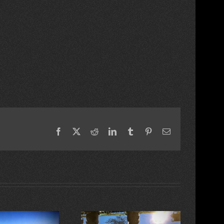
Facebook
X
Reddit
LinkedIn
Tumblr
Pinterest
Email