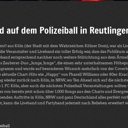
 auf dem Polizeiball in Reutlinge
nt! aus Köln (der Stadt mit dem Wahrzeichen Kölner Dom), war als Li
ür die Veranstalter und Liveband ein toller Erfolg war, dass das Publik
veband entsprechend nachher noch weitere Stilrichtung aus dem Ärmel z
 das Zauberer-Duo „Junge, Junge“, die einen sehr unterhaltsamen Höhepu
Programm und wurde auf besonderen Wunsch mehrfach von der Coverba
aktuelle Chart-Hits wie „Happy“ von Pharell Williams oder 80er-Krach
 wieder zurück nach Köln, in NRW, wo Ten Ahead sich auf die nächsten
 1. FC Köln, aber auch die nächsten Polizeiball Veranstaltungen sollte
s von bereits jetzt schon über 1.000 Songs aus den Charts und Evergre
nden Auftritte in Köln, NRW und ganz Deutschland alles perfekt vorbe
, kann die Liveband und Partyband jederzeit nach Belieben erweitert wer
eiball