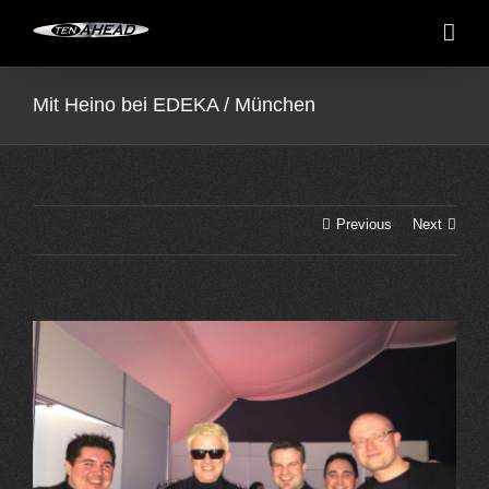
Skip
to
content
Mit Heino bei EDEKA / München
Previous
Next
View
Larger
Image