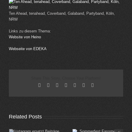
Ten Ahead, tenahead, Coverband, Galaband, Partyband, Köln,
NRW
Links zu diesem Thema:
Website von Heino
Webseite von EDEKA
Share This Story, Choose Your Platform!
Facebook
X
Reddit
LinkedIn
Tumblr
Pinterest
Email
Related Posts