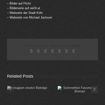
– Bilder auf Flickr
– Bilderserie auf oe24.at
– Webseite der Stadt Köln
– Webseite von Michael Jackson
Share This Story, Choose Your Platform!
Facebook
X
Reddit
LinkedIn
Tumblr
Pinterest
Email
Related Posts
Sommerfest Fassmer
Sommerfest Edeka
in Bremen
Koblenz