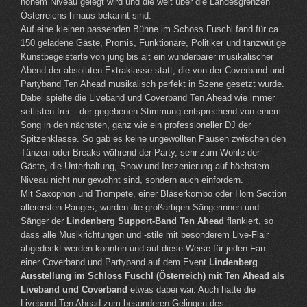
hohem Niveau gelegt wird und die weit über die Landesgrenzen
Österreichs hinaus bekannt sind.
Auf eine kleinen passenden Bühne im Schoss Fuschl fand für ca.
150 geladene Gäste, Promis, Funktionäre, Politiker und tanzwütige
Kunstbegeisterte von jung bis alt ein wunderbarer musikalischer
Abend der absoluten Extraklasse statt, die von der Coverband und
Partyband Ten Ahead musikalisch perfekt in Szene gesetzt wurde.
Dabei spielte die Liveband und Coverband Ten Ahead wie immer
setlisten-frei – der gegebenen Stimmung entsprechend von einem
Song in den nächsten, ganz wie ein professioneller DJ der
Spitzenklasse. So gab es keine ungewollten Pausen zwischen den
Tänzen oder Breaks während der Party, sehr zum Wohle der
Gäste, die Unterhaltung, Show und Inszenierung auf höchstem
Niveau nicht nur gewohnt sind, sondern auch einfordern.
Mit Saxophon und Trompete, einer Bläserkombo oder Horn Section
allerersten Ranges, wurden die großartigen Sängerinnen und
Sänger der
Lindenberg Support-Band Ten Ahead
flankiert, so
dass alle Musikrichtungen und -stile mit besonderem Live-Flair
abgedeckt werden konnten und auf diese Weise für jeden Fan
einer Coverband und Partyband auf dem Event
Lindenberg
Ausstellung im Schloss Fuschl (Österreich) mit Ten Ahead als
Liveband und Coverband
etwas dabei war. Auch hatte die
Liveband Ten Ahead zum besonderen Gelingen des