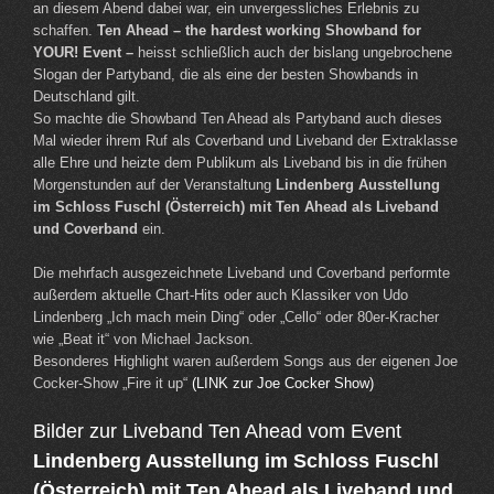
an diesem Abend dabei war, ein unvergessliches Erlebnis zu
schaffen.
Ten Ahead – the hardest working Showband for
YOUR! Event –
heisst schließlich auch der bislang ungebrochene
Slogan der Partyband, die als eine der besten Showbands in
Deutschland gilt.
So machte die Showband Ten Ahead als Partyband auch dieses
Mal wieder ihrem Ruf als Coverband und Liveband der Extraklasse
alle Ehre und heizte dem Publikum als Liveband bis in die frühen
Morgenstunden auf der Veranstaltung
Lindenberg Ausstellung
im Schloss Fuschl (Österreich) mit Ten Ahead als Liveband
und Coverband
ein.
Die mehrfach ausgezeichnete Liveband und Coverband performte
außerdem aktuelle Chart-Hits oder auch Klassiker von Udo
Lindenberg „Ich mach mein Ding“ oder „Cello“ oder 80er-Kracher
wie „Beat it“ von Michael Jackson.
Besonderes Highlight waren außerdem Songs aus der eigenen Joe
Cocker-Show „Fire it up“
(LINK zur Joe Cocker Show)
Bilder zur Liveband Ten Ahead vom Event
Lindenberg Ausstellung im Schloss Fuschl
(Österreich) mit Ten Ahead als Liveband und