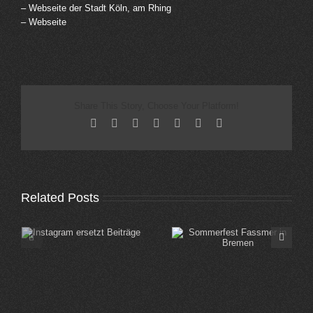
– Webseite der Stadt Köln, am Rhing
– Webseite
Share This Story, Choose Your Platform!
Facebook
X
Reddit
LinkedIn
Tumblr
Pinterest
Email
Related Posts
Sommerfest Fassmer
Sommerfest Edeka
in Bremen
Koblenz