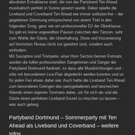
absoluten Extraklasse statt, die von der Partyband Ten Ahead
musikalisch perfekt in Szene gesetzt wurde. Dabei spielte die
Liveband und Coverband Ten Ahead wie immer setlisten-frei – der
gegebenen Stimmung entsprechend von einem Titel in den
folgenden Song, ganz wie ein professioneller DJ der Oberklasse.
So gab es keine ungewollten Pausen zwischen den Tänzen, sehr
zum Wohle der Gäste, die Unterhaltung, Show und Inszenierung
auf höchstem Niveau nicht nur gewohnt sind, sondern auch
einfordern.
Mit Saxophon und Trompete, einer Horn Section besten Formats,
wurden die tollen professionellen Sängerinnen und Sänger der
Partyband Dortmund flankiert, so dass alle Musikrichtungen und -
stile mit besonderem Live-Flair abgedeckt werden konnten und so
für jeden Fan etwas dabei war. Auch hatte die Liveband Ten Ahead
zum besonderen Gelingen des partygeladenen und tanzreichen
Abends einen eigenen Tonmann dabei, um für sich als und die
Gäste einen perfekten Liveband-Sound zu mischen zu lassen –
was auch gelang.
Partyband Dortmund – Sommerparty mit Ten
Ahead als Liveband und Coverband – weitere
Infos