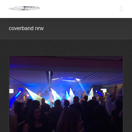
Skip
to
content
coverband nrw