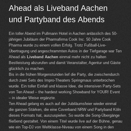
Ahead als Liveband Aachen
und Partyband des Abends
Ein toller Abend im Pullmann Hotel in Aachen anlässlich des 50-
jährigen Jubiläum der Pharmafirma Cook Inc. 50 Jahre Cook
Pharma wurde zu einem vollen Erfolg. Trotz Fußball-Live-
Übertragung und angeschrammten Autos in der Tiefgarage war Ten
Ahead als
Liveband Aachen
einmal mehr nicht zu halten
Bestleistung abzurufen und damit Veranstalter, Agentur und Gäste
glücklich zu machen.
Bis in die frühen Morgenstunden lief die Party, die zwischendurch
durch zwei Sets des Impro-Theaters Springmaus unterbrochen
wurde. Ein toller Einfall und klasse Idee, die intensiven Party-Sets
von Ten Ahead – the hardest working Showband for YOUR! Event
– in idealer Weise ergänzte.
Ten Ahead gelang es auch auf der Jubiläumsfeier wieder einmal
die ganzen Stärken, die eine Coverband NRW und Partyband Köln
dieses Formats hat, auszuspielen. So wurde die Song-Übergänge
fließend gestaltet. Von einem Titel wurde live auf der Bühne, genau
wie ein Top-DJ von Weltklasse-Niveau von einem Song in den