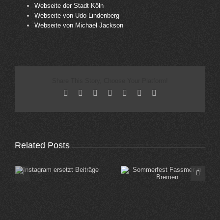
Webseite der Stadt Köln
Webseite von Udo Lindenberg
Webseite von Michael Jackson
Share This Story, Choose Your Platform!
Facebook
X
Reddit
LinkedIn
Tumblr
Pinterest
Email
Related Posts
Sommerfest Fassmer
Sommerfest Edeka
in Bremen
Koblenz