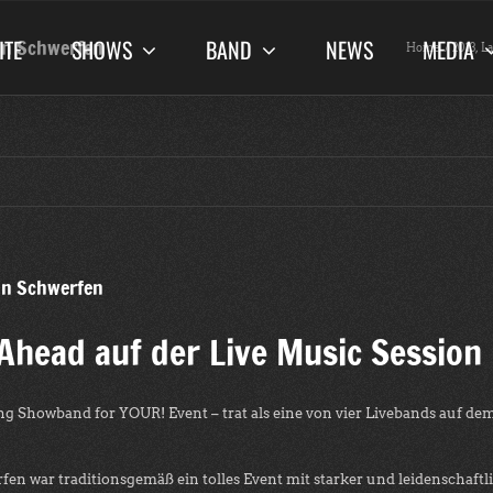
ITE
SHOWS
BAND
NEWS
MEDIA
 in Schwerfen
Home
2013
La
 in Schwerfen
Ahead auf der Live Music Session
 Showband for YOUR! Event – trat als eine von vier Livebands auf dem
rfen war traditionsgemäß ein tolles Event mit starker und leidenschaf