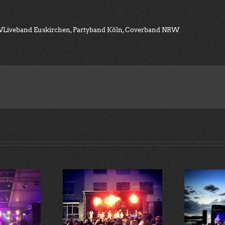
Liveband Euskirchen, Partyband Köln, Coverband NRW
Open-Air Konzert im Seepark
est Edeka Koblenz
Zülpich mit 900 Fans