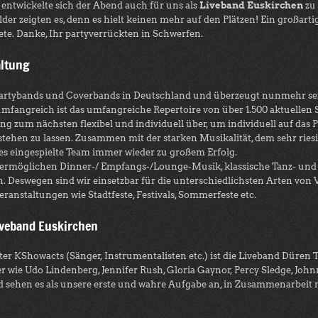
ntwickelte sich der Abend auch für uns als
Liveband Euskirchen
zu 
er zeigten es, denn es hielt keinen mehr auf den Plätzen! Ein großarti
te. Danke, Ihr partyverrückten in Schwerfen.
altung
artybands und Coverbands in Deutschland und überzeugt nunmehr seit
fangreich ist das umfangreiche Repertoire von über 1.500 aktuellen S
ong zum nächsten flexibel und individuell über, um individuell auf 
ehen zu lassen. Zusammen mit der starken Musikalität, dem sehr ries
es eingespielte Team immer wieder zu großem Erfolg.
 ermöglichen Dinner-/ Empfangs-/Lounge-Musik, klassische Tanz- und 
 Deswegen sind wir einsetzbar für die unterschiedlichsten Arten von 
nstaltungen wie Stadtfeste, Festivals, Sommerfeste etc.
iveband Euskirchen
er KShowacts (Sänger, Instrumentalisten etc.) ist die Liveband Düren
 wie Udo Lindenberg, Jennifer Rush, Gloria Gaynor, Percy Sledge, Johnn
d sehen es als unsere erste und wahre Aufgabe an, in Zusammenarbeit mi