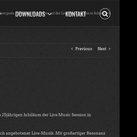
DOWNLOADS
KONTAKT
test posts
Liveband Euskirchen auf der Live Music Session in Schwerfen
Previous
Next
 25jährigen Jubiläum der Live Music Session in
tlich angebotener Live-Musik. Mit großartiger Resonanz