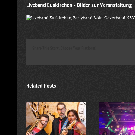
Liveband Euskirchen – Bilder zur Veranstaltung
Share This Story, Choose Your Platform!
Related Posts
Sommerfest Fassmer in
zt Beiträge
Sommerf
Bremen