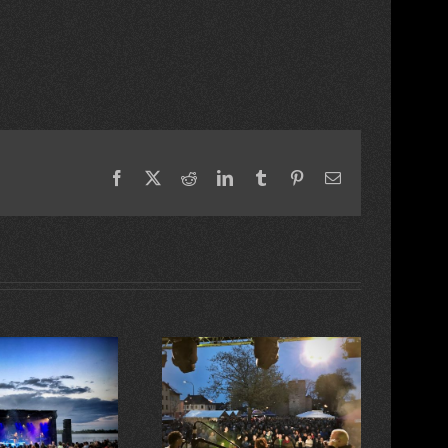
Facebook
X
Reddit
LinkedIn
Tumblr
Pinterest
Email
Tanz in den Mai
Instagram ersetzt Beiträge