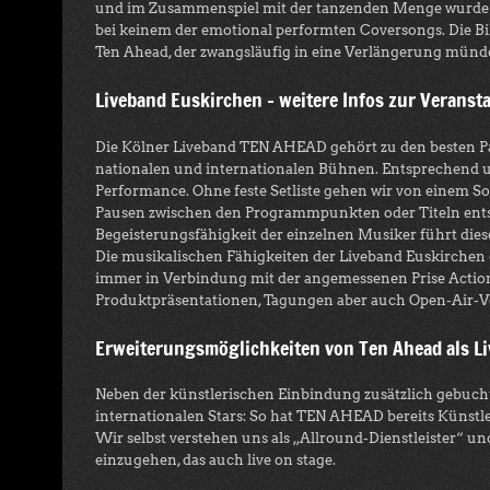
und im Zusammenspiel mit der tanzenden Menge wurde e
bei keinem der emotional performten Coversongs. Die Bild
Ten Ahead, der zwangsläufig in eine Verlängerung münde
Liveband Euskirchen – weitere Infos zur Veranst
Die Kölner Liveband TEN AHEAD gehört zu den besten P
nationalen und internationalen Bühnen. Entsprechend um
Performance. Ohne feste Setliste gehen wir von einem S
Pausen zwischen den Programmpunkten oder Titeln entst
Begeisterungsfähigkeit der einzelnen Musiker führt dies
Die musikalischen Fähigkeiten der Liveband Euskirchen
immer in Verbindung mit der angemessenen Prise Action.
Produktpräsentationen, Tagungen aber auch Open-Air-Vera
Erweiterungsmöglichkeiten von Ten Ahead als L
Neben der künstlerischen Einbindung zusätzlich gebucht
internationalen Stars: So hat TEN AHEAD bereits Künstler
Wir selbst verstehen uns als „Allround-Dienstleister“ un
einzugehen, das auch live on stage.