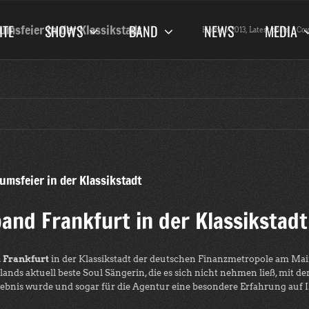
ITE
SHOWS
BAND
NEWS
MEDIA
umsfeier in der Klassikstadt
Home
2013
Latest posts
Cov
umsfeier in der Klassikstadt
band Frankfurt in der Klassikstadt
 Frankfurt
in der Klassikstadt der deutschen Finanzmetropole am Ma
ands aktuell beste Soul Sängerin, die es sich nicht nehmen ließ, mit de
rlebnis wurde und sogar für die Agentur eine besondere Erfahrung auf 