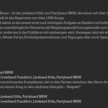
nt – ist die Liveband Köln und Partyband NRW, die schon seit über 15
l ist das Repertoire von über 1.500 Songs.
 sehen es als unsere erste und wichtigste Aufgabe an flexibel und indiv
ere unaufdringliche Dinnermusik/Empfangsmusik/Loungemusik und n
, wobei auch das Publikum mit einbezogen wird. Deswegen sind wir ein
n, Messe-Partys, Produktpräsentationen und Tagungen aber auch Open
band NRW
Coverband Frankfurt, Liveband Köln, Partyband NRW
urechnendes Kompliment, der in den Pausen zwischen den Show-Acts a
se von einem Song in den nächsten übergeht – Respekt!“
Liveband Köln, Partyband NRW
Coverband Frankfurt, Liveband Köln, Partyband NRW