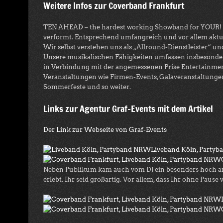
Weitere Infos zur Coverband Frankfurt
TEN AHEAD – the hardest working Showband for YOUR! Eve
verformt. Entsprechend umfangreich und vor allem aktuel
Wir selbst verstehen uns als „Allround-Dienstleister“ und
Unsere musikalischen Fähigkeiten umfassen insbesond
in Verbindung mit der angemessenen Prise Entertainment
Veranstaltungen wie Firmen-Events, Galaveranstaltunge
Sommerfeste und so weiter.
Links zur Agentur Graf-Events mit dem Artikel
Der Link zur Webseite von Graf-Events
Liveband Köln, Party
Neben Publikum kam auch vom DJ ein besonders hoch anz
erlebt. Ihr seid großartig. Vor allem, dass Ihr ohne Pau