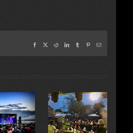
Facebook
X
Reddit
LinkedIn
Tumblr
Pinterest
Email
Tanz in den Mai
Instagram ersetzt Beiträge