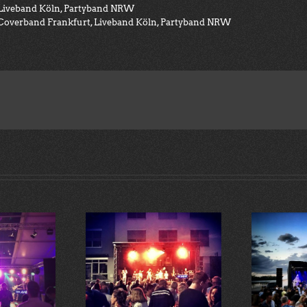
 Liveband Köln, Partyband NRW
Coverband Frankfurt, Liveband Köln, Partyband NRW
Open-Air Konzert im Seepark
est Edeka Koblenz
Zülpich mit 900 Fans