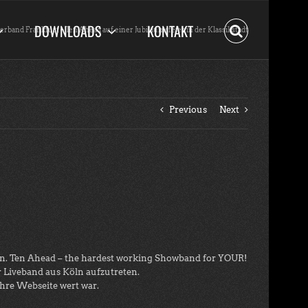
DOWNLOADS
KONTAKT
erband Frankfurt – Ten Ahead auf einer Jubiläumsfeier in der Klassikstadt
Previous
Next
in. Ten Ahead – the hardest working Showband for YOUR!
r Liveband aus Köln aufzutreten.
Ihre Webseite wert war.