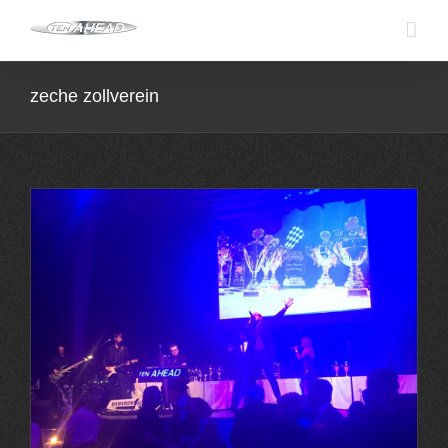
Skip
to
content
zeche zollverein