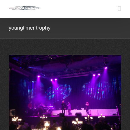
Skip
to
content
youngtimer trophy