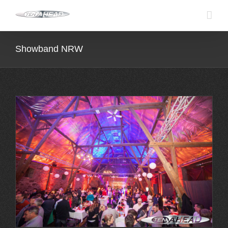
Skip
to
content
Showband NRW