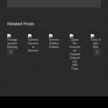
Related Posts
Open-
Tanz
Sommerfest
Instagram
Sommerfest
Air
in
Fassmer
ersetzt
Edeka
Konzert
den
in
Beiträge
Koblenz
im
Mai
Bremen
Seepark
Zülpich
mit
900
Fans