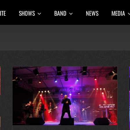
ITE
SHOWS
BAND
NEWS
MEDIA
Liveband Betriebsfeier – SQS – Oktoberfest im Dock One
Köln
2013
Latest posts