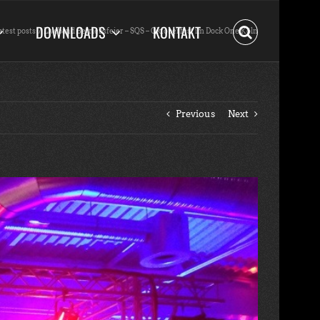
DOWNLOADS
KONTAKT
atest posts
Liveband Betriebsfeier – SQS – Oktoberfest im Dock One Köln
Previous
Next