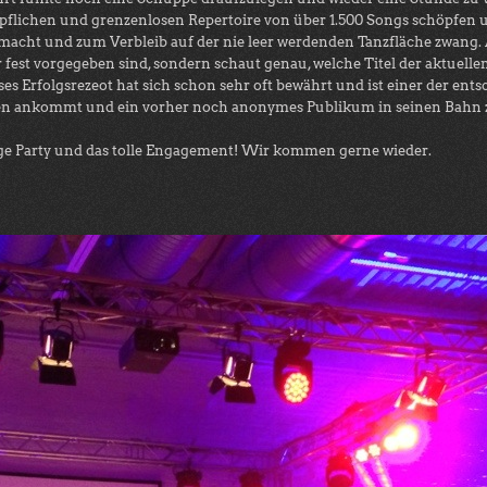
lichen und grenzenlosen Repertoire von über 1.500 Songs schöpfen und
acht und zum Verbleib auf der nie leer werdenden Tanzfläche zwang. An
der fest vorgegeben sind, sondern schaut genau, welche Titel der aktu
ses Erfolgsrezeot hat sich schon sehr oft bewährt und ist einer der e
en ankommt und ein vorher noch anonymes Publikum in seinen Bahn z
ige Party und das tolle Engagement! Wir kommen gerne wieder.