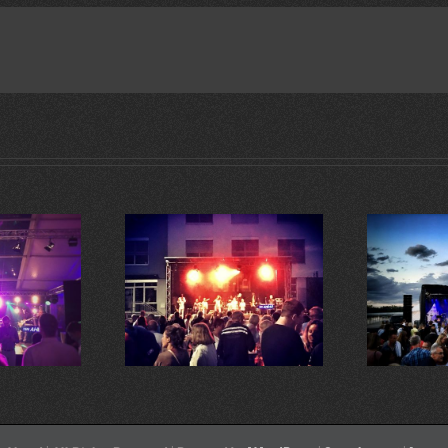
Open-Air Konzert im Seepark
est Edeka Koblenz
Zülpich mit 900 Fans