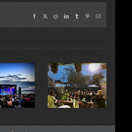
Facebook
X
Reddit
LinkedIn
Tumblr
Pinterest
Email
Tanz in den Mai
Instagram ersetzt Beiträge