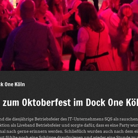
ck One Köln
S zum Oktoberfest im Dock One Kö
 die diesjährige Betriebsfeier des IT-Unternehmens SQS als rauschende
on als Liveband Betriebsfeier und sorgte dafür, dass es eine Party wur
nal nach gerne erinnern werden. Schließlich wurden auch nach dem eig
hrt fühlte noch eine Schüppe draufzulegen und wieder eine Stunde zu 