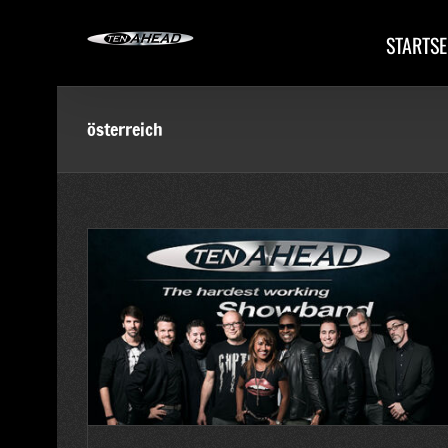
Skip
to
STARTSE
content
österreich
sterreich)