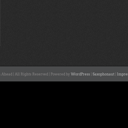
 Ahead | All Rights Reserved | Powered by
WordPress
|
Saxophonaut
|
Impre