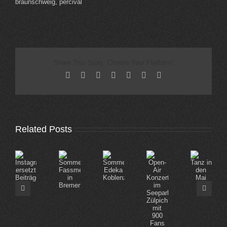
braunschweig, percival
Share This Story, Choose Your Platform!
Facebook
X
Reddit
LinkedIn
Tumblr
Pinterest
Email
Related Posts
Open-
Tanz
Sommerfest
Instagram
Sommerfest
Air
in
Fassmer
ersetzt
Edeka
Konzert
den
in
Beiträge
Koblenz
im
Mai
Bremen
Seepark