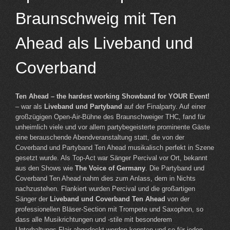
Braunschweig mit Ten
Ahead als Liveband und
Coverband
Ten Ahead – the hardest working Showband for YOUR Event!
– war als
Liveband und Partyband
auf der Finalparty. Auf einer
großzügigen Open-Air-Bühne des Braunschweiger THC, fand für
unheimlich viele und vor allem partybegeisterte prominente Gäste
eine berauschende Abendveranstaltung statt, die von der
Coverband und Partyband Ten Ahead musikalisch perfekt in Szene
gesetzt wurde. Als Top-Act war Sänger Percival vor Ort, bekannt
aus den Shows wie
The Voice of Germany
. Die Partyband und
Coverband Ten Ahead nahm dies zum Anlass, dem in Nichts
nachzustehen. Flankiert wurden Percival und die großartigen
Sänger der
Liveband und Coverband Ten Ahead
von der
professionellen Bläser-Section mit Trompete und Saxophon, so
dass alle Musikrichtungen und -stile mit besonderem
Unterhaltungs-Flair abgedeckt werden konnten und so für jeden