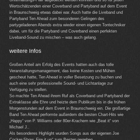
Wertschätzenden einer Coverband und Partyband auf dem Event
in Braunschweig etwas dabei war. Auch hatte die Liveband und
Partyband Ten Ahead zum besonderen Gelingen des
partygeladenen Abends extra wieder einen eigenen Tontechniker
dabei, um für die Partyband und Coverband einen perfekten
Liveband-Sound zu mischen – was auch gelang.
weitere Infos
Großen Anteil am Erfolg des Events hatten auch das tolle
Veranstaltungsmanagement, das keine Kosten und Mühen
gescheut hatte, Ten Ahead in voller Besetzung zu buchen und
auch eine sehr professionelle Sound- und Lichtanlage zur
Verfügung zu stellen.
So machte Ten Ahead ihrem Ruf als Coverband und Partyband der
Extraklasse alle Ehre und heizte dem Publikum bis in die frühen
Morgenstunden auf dem Event in Braunschweig ein. Die großartige
Band Ten Ahead performte außerdem die besten Chart-Hits wie
„Happy“ von P. Williams oder 80er-Krachern wie „Beat it“ von
Michael J..
Als besonderes Highlight wurden Songs aus der eigenen Joe
Cocker-Show „Fire it up“ zum Besten gegeben.