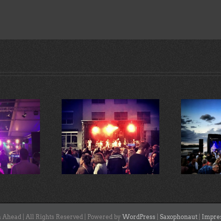
Open-Air Konzert im Seepark
est Edeka Koblenz
Zülpich mit 900 Fans
 Ahead | All Rights Reserved | Powered by
WordPress
|
Saxophonaut
|
Impre