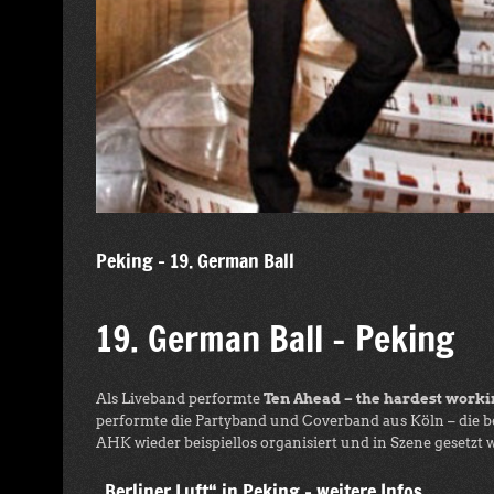
Peking – 19. German Ball
19. German Ball – Peking
Als Liveband performte
Ten Ahead – the hardest work
performte die Partyband und Coverband aus Köln – die be
AHK wieder beispiellos organisiert und in Szene gesetzt 
„Berliner Luft“ in Peking – weitere Infos