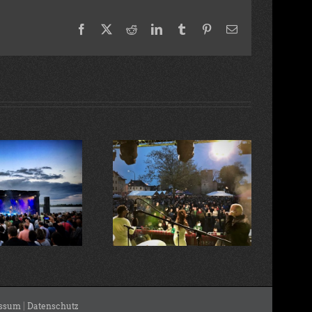
Facebook
X
Reddit
LinkedIn
Tumblr
Pinterest
Email
Tanz in den Mai
Instagram ersetzt Beiträge
ssum
|
Datenschutz