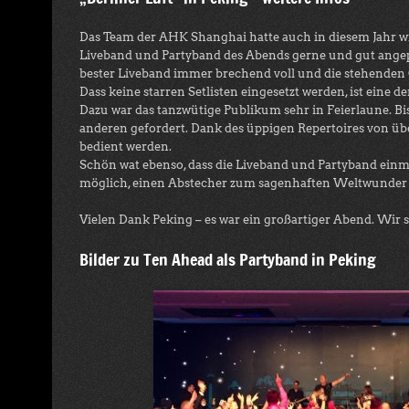
Das Team der AHK Shanghai hatte auch in diesem Jahr wied
Liveband und Partyband des Abends gerne und gut angepa
bester Liveband immer brechend voll und die stehenden
Dass keine starren Setlisten eingesetzt werden, ist eine
Dazu war das tanzwütige Publikum sehr in Feierlaune. B
anderen gefordert. Dank des üppigen Repertoires von ü
bedient werden.
Schön wat ebenso, dass die Liveband und Partyband einma
möglich, einen Abstecher zum sagenhaften Weltwunder
Vielen Dank Peking – es war ein großartiger Abend. Wir 
Bilder zu Ten Ahead als Partyband in Peking