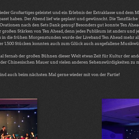
er Großartiges geleistet und ein Erlebnis der Extraklasse und dem Mott
sst haben. Der Abend lief wie geplant und gewünscht. Die Tanzfläche 
 Ovationen nach den Sets Dank genug! Besonders gut konnte Ten Ahe
 der großen Stärken von Ten Ahead, denn jedes Publikum ist anders und j
is in die frühen Morgenstunden wurde der Liveband Ten Ahead mehr als
ber 1.500 Stücken konnten auch zum Glück auch ausgefallene Musikwün
l fernab der großen Bühnen dieser Welt etwas Zeit für Kultur der and
 der Chinesischen Mauer und vielen anderen Sehenswürdigkeiten zu 
sind auch beim nächsten Mal gerne wieder mit von der Partie!