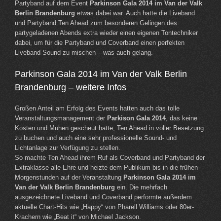
Partyband auf dem Event
Parkinson Gala 2014 im Van der Valk
Berlin Brandenburg
etwas dabei war. Auch hatte die Liveband
und Partyband Ten Ahead zum besonderen Gelingen des
partygeladenen Abends extra wieder einen eigenen Tontechniker
dabei, um für die Partyband und Coverband einen perfekten
Liveband-Sound zu mischen – was auch gelang.
Parkinson Gala 2014 im Van der Valk Berlin
Brandenburg – weitere Infos
Großen Anteil am Erfolg des Events hatten auch das tolle
Veranstaltungsmanagement der
Parkison Gala 2014
, das keine
Kosten und Mühen gescheut hatte, Ten Ahead in voller Besetzung
zu buchen und auch eine sehr professionelle Sound- und
Lichtanlage zur Verfügung zu stellen.
So machte Ten Ahead ihrem Ruf als Coverband und Partyband der
Extraklasse alle Ehre und heizte dem Publikum bis in die frühen
Morgenstunden auf der Veranstaltung
Parkinson Gala 2014 im
Van der Valk Berlin Brandenburg
ein. Die mehrfach
ausgezeichnete Liveband und Coverband performte außerdem
aktuelle Chart-Hits wie „Happy“ von Pharell Williams oder 80er-
Krachern wie „Beat it“ von Michael Jackson.