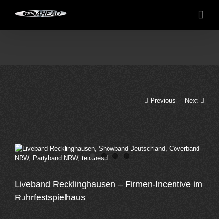
Skip
to
content
Previous
Next
View
Larger
Image
Liveband Recklinghausen – Firmen-Incentive im
Ruhrfestspielhaus