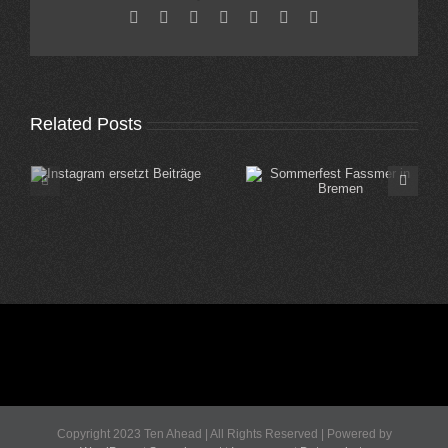
Facebook
X
Reddit
LinkedIn
Tumblr
Pinterest
Email
Related Posts
Sommerfest Fassmer
Sommerfest Edeka
in Bremen
Koblenz
Copyright 2023 Ten Ahead | All Rights Reserved | Powered by