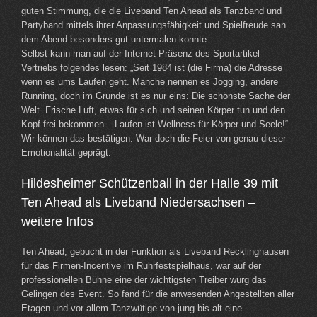
guten Stimmung, die die Liveband Ten Ahead als Tanzband und
Partyband mittels ihrer Anpassungsfähigkeit und Spielfreude san
dem Abend besonders gut untermalen konnte.
Selbst kann man auf der Internet-Präsenz des Sportartikel-
Vertriebs folgendes lesen: „Seit 1984 ist (die Firma) die Adresse
wenn es ums Laufen geht. Manche nennen es Jogging, andere
Running, doch im Grunde ist es nur eins: Die schönste Sache der
Welt. Frische Luft, etwas für sich und seinen Körper tun und den
Kopf frei bekommen – Laufen ist Wellness für Körper und Seele!“
Wir können das bestätigen. War doch die Feier von genau dieser
Emotionalität geprägt.
Hildesheimer Schützenball in der Halle 39 mit
Ten Ahead als Liveband Niedersachsen –
weitere Infos
Ten Ahead, gebucht in der Funktion als Liveband Recklinghausen
für das Firmen-Incentive im Ruhrfestspielhaus, war auf der
professionellen Bühne eine der wichtigsten Treiber würg das
Gelingen des Event. So fand für die anwesenden Angestellten aller
Etagen und vor allem Tanzwütige von jung bis alt eine