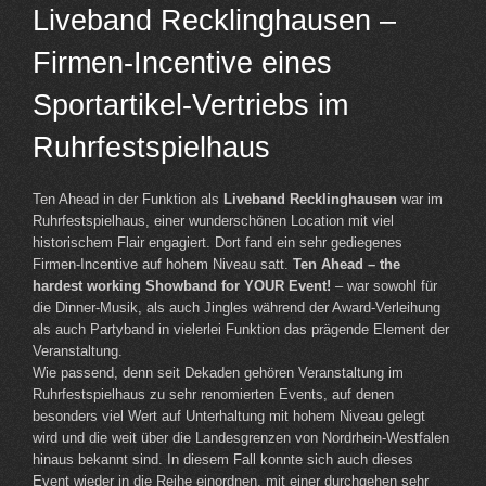
Liveband Recklinghausen –
Firmen-Incentive eines
Sportartikel-Vertriebs im
Ruhrfestspielhaus
Ten Ahead in der Funktion als
Liveband Recklinghausen
war im
Ruhrfestspielhaus, einer wunderschönen Location mit viel
historischem Flair engagiert. Dort fand ein sehr gediegenes
Firmen-Incentive auf hohem Niveau satt.
Ten Ahead – the
hardest working Showband for YOUR Event!
– war sowohl für
die Dinner-Musik, als auch Jingles während der Award-Verleihung
als auch Partyband in vielerlei Funktion das prägende Element der
Veranstaltung.
Wie passend, denn seit Dekaden gehören Veranstaltung im
Ruhrfestspielhaus zu sehr renomierten Events, auf denen
besonders viel Wert auf Unterhaltung mit hohem Niveau gelegt
wird und die weit über die Landesgrenzen von Nordrhein-Westfalen
hinaus bekannt sind. In diesem Fall konnte sich auch dieses
Event wieder in die Reihe einordnen, mit einer durchgehen sehr