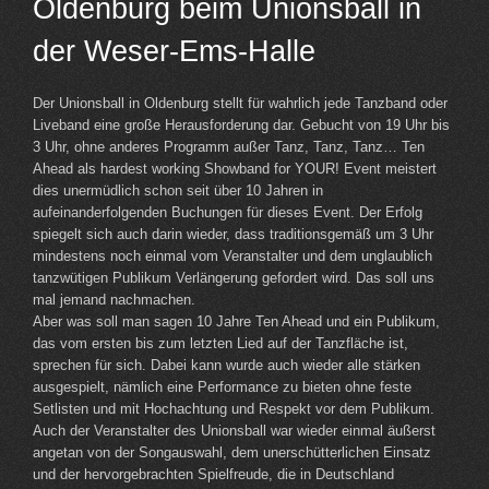
Oldenburg beim Unionsball in
der Weser-Ems-Halle
Der Unionsball in Oldenburg stellt für wahrlich jede Tanzband oder
Liveband eine große Herausforderung dar. Gebucht von 19 Uhr bis
3 Uhr, ohne anderes Programm außer Tanz, Tanz, Tanz… Ten
Ahead als hardest working Showband for YOUR! Event meistert
dies unermüdlich schon seit über 10 Jahren in
aufeinanderfolgenden Buchungen für dieses Event. Der Erfolg
spiegelt sich auch darin wieder, dass traditionsgemäß um 3 Uhr
mindestens noch einmal vom Veranstalter und dem unglaublich
tanzwütigen Publikum Verlängerung gefordert wird. Das soll uns
mal jemand nachmachen.
Aber was soll man sagen 10 Jahre Ten Ahead und ein Publikum,
das vom ersten bis zum letzten Lied auf der Tanzfläche ist,
sprechen für sich. Dabei kann wurde auch wieder alle stärken
ausgespielt, nämlich eine Performance zu bieten ohne feste
Setlisten und mit Hochachtung und Respekt vor dem Publikum.
Auch der Veranstalter des Unionsball war wieder einmal äußerst
angetan von der Songauswahl, dem unerschütterlichen Einsatz
und der hervorgebrachten Spielfreude, die in Deutschland