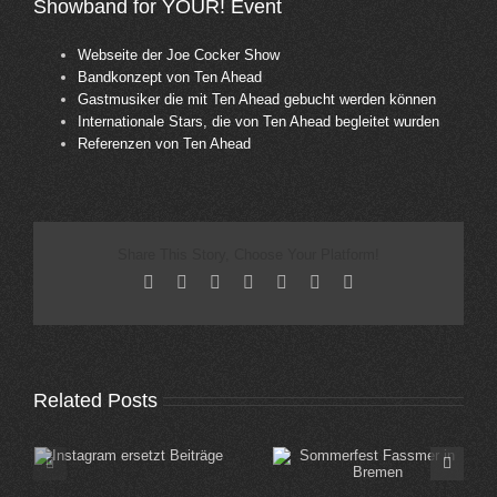
Showband for YOUR! Event
Webseite der Joe Cocker Show
Bandkonzept von Ten Ahead
Gastmusiker die mit Ten Ahead gebucht werden können
Internationale Stars, die von Ten Ahead begleitet wurden
Referenzen von Ten Ahead
Share This Story, Choose Your Platform!
Facebook
X
Reddit
LinkedIn
Tumblr
Pinterest
Email
Related Posts
Sommerfest Fassmer
Sommerfest Edeka