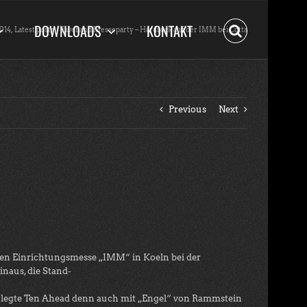
DOWNLOADS
KONTAKT
014
Latest posts
Liveband Messeparty – Hardrock auf der IMM bei Cotta
Previous
Next
alen Einrichtungsmesse „IMM“ in Koeln bei der
naus, die Stand-
r legte Ten Ahead denn auch mit „Engel“ von Rammstein