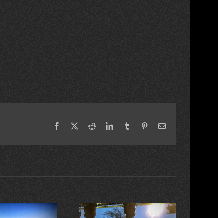
Facebook
X
Reddit
LinkedIn
Tumblr
Pinterest
Email