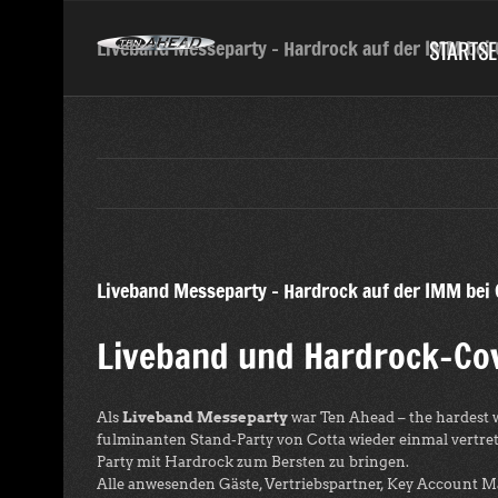
Skip
to
STARTSE
Liveband Messeparty – Hardrock auf der IMM bei 
content
Liveband Messeparty – Hardrock auf der IMM bei 
Liveband und Hardrock-Cov
Als
Liveband Messeparty
war Ten Ahead – the hardest 
fulminanten Stand-Party von Cotta wieder einmal vertre
Party mit Hardrock zum Bersten zu bringen.
Alle anwesenden Gäste, Vertriebspartner, Key Account M