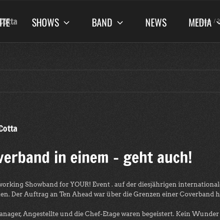
ITE
SHOWS
BAND
NEWS
MEDIA
Cotta
Home
2
Cotta
erband in einem – geht auch!
working Showband for YOUR! Event . auf der diesjährigen internation
ten. Der Auftrag an Ten Ahead war über die Grenzen einer Coverband hi
anager, Angestellte und die Chef-Etage waren begeistert. Kein Wunde