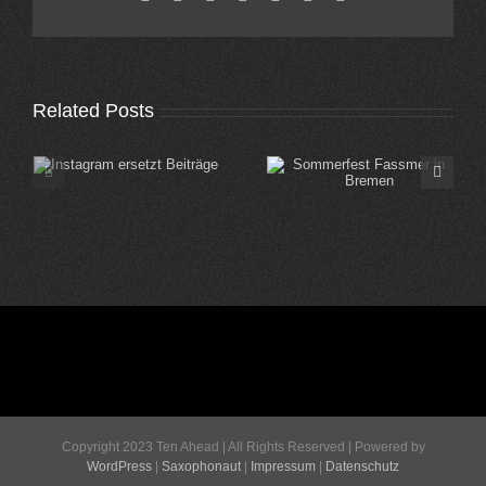
Related Posts
Sommerfest Fassmer
Sommerfest Edeka
in Bremen
Koblenz
Copyright 2023 Ten Ahead | All Rights Reserved | Powered by
WordPress
|
Saxophonaut
|
Impressum
|
Datenschutz