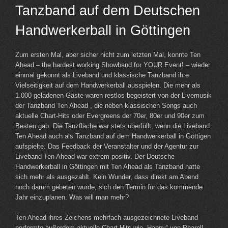
Tanzband auf dem Deutschen
Handwerkerball in Göttingen
Zum ersten Mal, aber sicher nicht zum letzten Mal, konnte Ten
Ahead – the hardest working Showband for YOUR Event! – wieder
einmal gekonnt als Liveband und klassische Tanzband ihre
Vielseitigkeit auf dem Handwerkerball ausspielen. Die mehr als
1.000 geladenen Gäste waren restlos begeistert von der Livemusik
der Tanzband Ten Ahead , die neben klassischen Songs auch
aktuelle Chart-Hits oder Evergreens der 70er, 80er und 90er zum
Besten gab. Die Tanzfläche war stets überfüllt, wenn die Liveband
Ten Ahead auch als Tanzband auf dem Handwerkerball in Göttigen
aufspielte. Das Feedback der Veranstalter und der Agentur zur
Liveband Ten Ahead war extrem positiv. Der Deutsche
Handwerkerball in Göttingen mit Ten Ahead als Tanzband hatte
sich mehr als ausgezahlt. Kein Wunder, dass direkt am Abend
noch darum gebeten wurde, sich den Termin für das kommende
Jahr einzuplanen. Was will man mehr?
Ten Ahead ihres Zeichens mehrfach ausgezeichnete Liveband
performte außerdem aktuelle Chart-Hits wie „Happy“ von Pharell