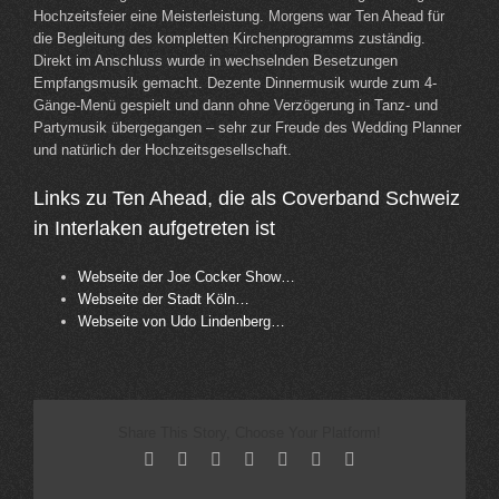
Hochzeitsfeier eine Meisterleistung. Morgens war Ten Ahead für
die Begleitung des kompletten Kirchenprogramms zuständig.
Direkt im Anschluss wurde in wechselnden Besetzungen
Empfangsmusik gemacht. Dezente Dinnermusik wurde zum 4-
Gänge-Menü gespielt und dann ohne Verzögerung in Tanz- und
Partymusik übergegangen – sehr zur Freude des Wedding Planner
und natürlich der Hochzeitsgesellschaft.
Links zu Ten Ahead, die als Coverband Schweiz
in Interlaken aufgetreten ist
Webseite der Joe Cocker Show…
Webseite der Stadt Köln…
Webseite von Udo Lindenberg…
Share This Story, Choose Your Platform!
Facebook
X
Reddit
LinkedIn
Tumblr
Pinterest
Email