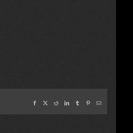
Facebook
X
Reddit
LinkedIn
Tumblr
Pinterest
Email