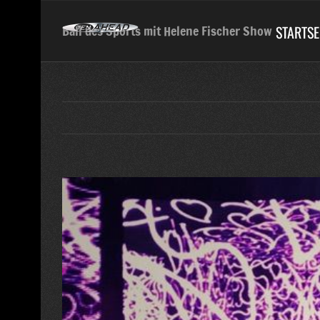
Skip
to
STARTSE
Ball des Sports mit Helene Fischer Show
content