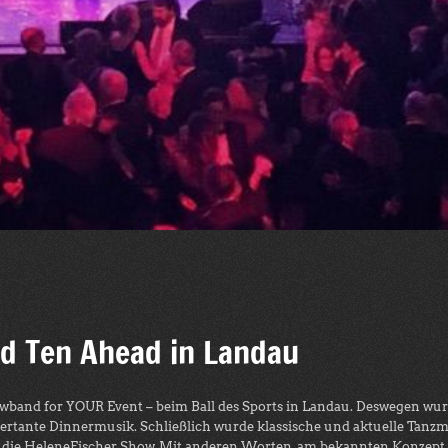
nd Ten Ahead in Landau
band for YOUR Event – beim Ball des Sports in Landau. Deswegen wurd
ertante Dinnermusik. Schließlich wurde klassische und aktuelle Tanzm
ete die HeleneFischer Show. Mit anderen Worten, am bekannten Konzept