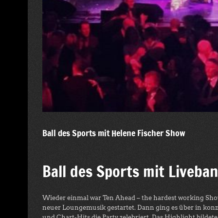
Ball des Sports mit Helene Fischer Show
Ball des Sports mit Liveba
Wieder einmal war Ten Ahead – the hardest working Show
neuer Loungemusik gestartet. Dann ging es über in konz
und Chart-Hits die Party zelebriert. Das Highlight bild