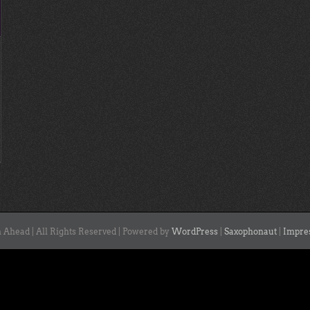
 Ahead | All Rights Reserved | Powered by
WordPress
|
Saxophonaut
|
Impre