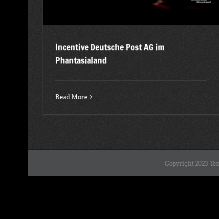
Incentive Deutsche Post AG im
Phantasialand
Read More
Copyright 2023 Ten