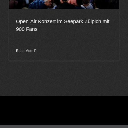
Open-Air Konzert im Seepark Zülpich mit
900 Fans
Read More