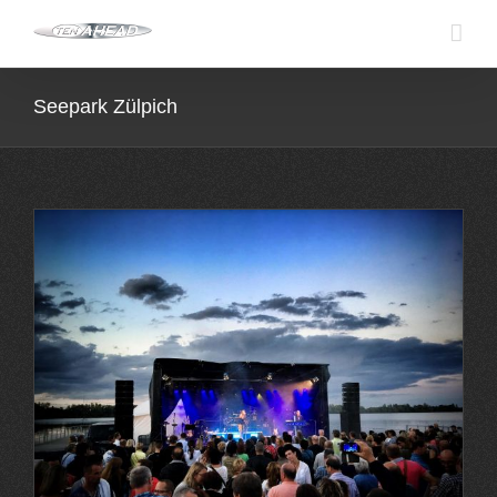
Skip
to
content
Seepark Zülpich