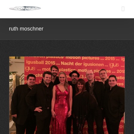
Skip
to
content
ruth moschner