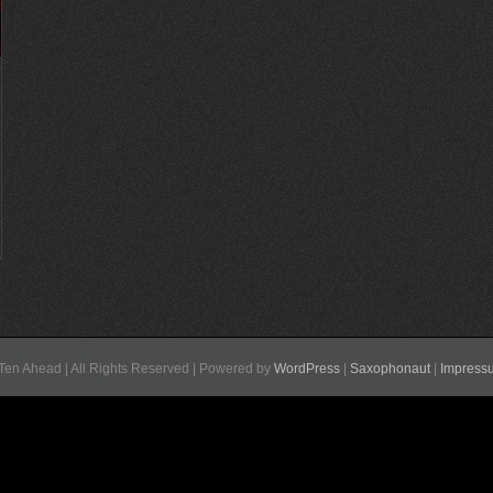
Ten Ahead | All Rights Reserved | Powered by
WordPress
|
Saxophonaut
|
Impress