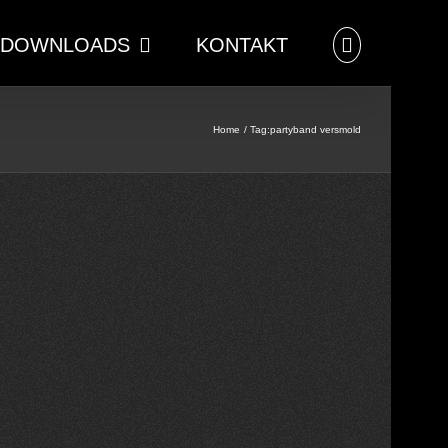
DOWNLOADS
KONTAKT
Home
Tag:
partyband versmold