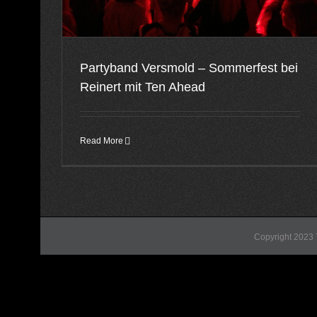
Partyband Versmold – Sommerfest bei
Reinert mit Ten Ahead
Read More
Copyright 2023 