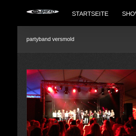
Skip
to
STARTSEITE
SHO
content
partyband versmold
inert mit