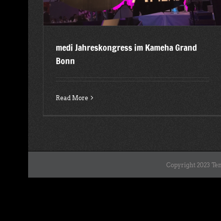
medi Jahreskongress im Kameha Grand
Bonn
Read More
Copyright 2023 Ten