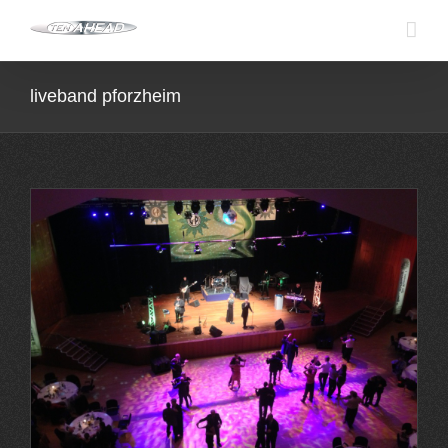
Skip
to
content
liveband pforzheim