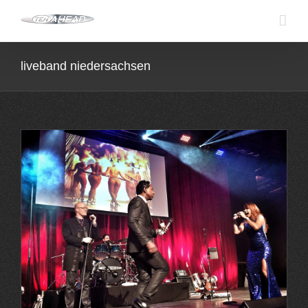
Skip
to
content
liveband niedersachsen