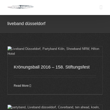
Skip
to
content
liveband düsseldorf
Krönungsball 2016 – 158. Stiftungsfest
Read More