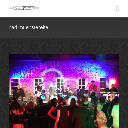
Skip
to
content
bad muenstereifel
–